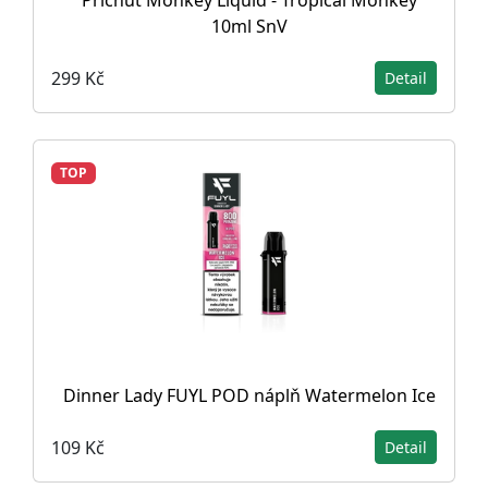
Příchuť Monkey Liquid - Tropical Monkey
10ml SnV
299 Kč
Detail
TOP
Dinner Lady FUYL POD náplň Watermelon Ice
109 Kč
Detail