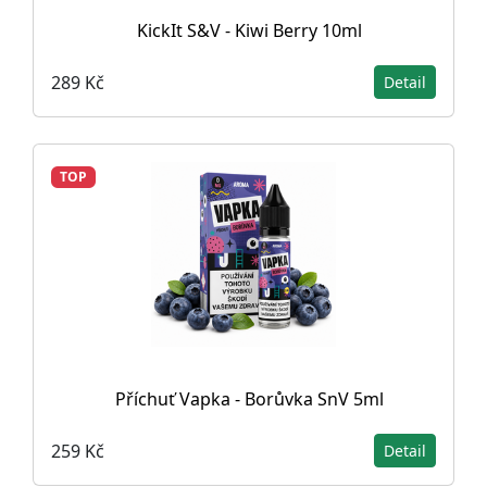
KickIt S&V - Kiwi Berry 10ml
289 Kč
Detail
TOP
Příchuť Vapka - Borůvka SnV 5ml
259 Kč
Detail