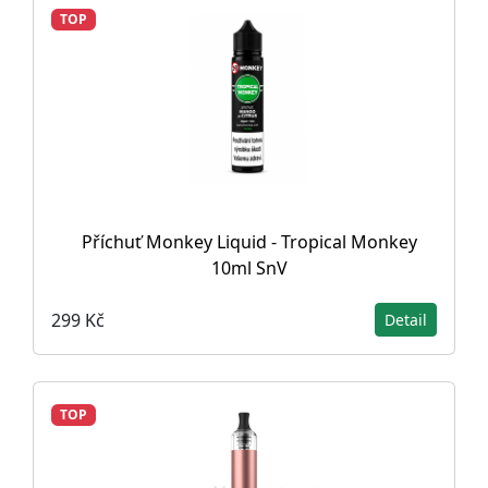
TOP
Příchuť Monkey Liquid - Tropical Monkey
10ml SnV
299 Kč
Detail
TOP