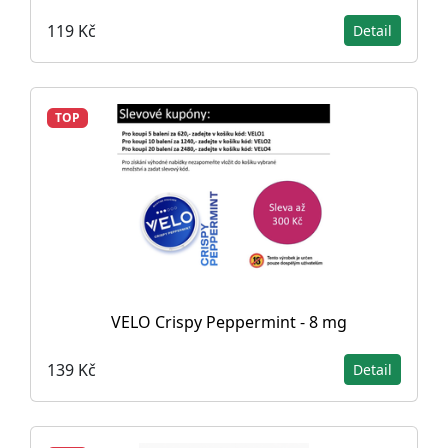
119 Kč
Detail
TOP
VELO Crispy Peppermint - 8 mg
139 Kč
Detail