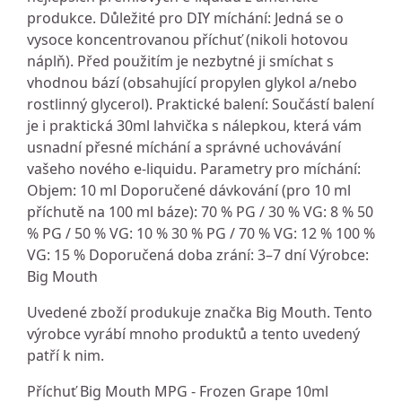
produkce. Důležité pro DIY míchání: Jedná se o
vysoce koncentrovanou příchuť (nikoli hotovou
náplň). Před použitím je nezbytné ji smíchat s
vhodnou bází (obsahující propylen glykol a/nebo
rostlinný glycerol). Praktické balení: Součástí balení
je i praktická 30ml lahvička s nálepkou, která vám
usnadní přesné míchání a správné uchovávání
vašeho nového e-liquidu. Parametry pro míchání:
Objem: 10 ml Doporučené dávkování (pro 10 ml
příchutě na 100 ml báze): 70 % PG / 30 % VG: 8 % 50
% PG / 50 % VG: 10 % 30 % PG / 70 % VG: 12 % 100 %
VG: 15 % Doporučená doba zrání: 3–7 dní Výrobce:
Big Mouth
Uvedené zboží produkuje značka Big Mouth. Tento
výrobce vyrábí mnoho produktů a tento uvedený
patří k nim.
Příchuť Big Mouth MPG - Frozen Grape 10ml