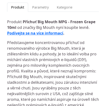
Produkt
Parametry
Kategorie
Produkt
Příchuť Big Mouth MPG - Frozen Grape
10ml
od značky Big Mouth nyní koupíte levně.
Podívejte se na více informací
.
Představujeme koncentrovanou příchuť od
renomovaného výrobce Big Mouth, která je
ztělesněním klidu a pohody. Je to ideální volba pro
míchání vlastních prémiových e-liquidů (DIY),
zejména pro milovníky komplexních ovocných
profilů. Kvalita a původ, které neznají kompromis:
Příchutě Big Mouth, inspirované skutečnými
sladkostmi a delikatesami, jsou zárukou intenzivní
a věrné chuti. Jsou vyráběny pouze z těch
nejkvalitnějších surovin z USA, což zajišťuje silné
aroma, které po namíchání aspiruje na úroveň těch
nejlepších prémiových e-liquidů z americké