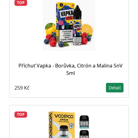
TOP
Příchuť Vapka - Borůvka, Citrón a Malina SnV
5ml
259 Kč
Detail
TOP