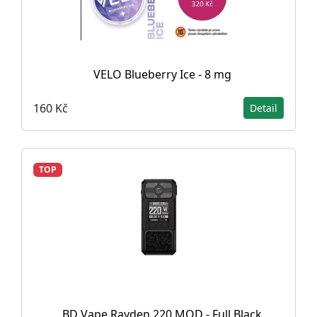
VELO Blueberry Ice - 8 mg
160 Kč
Detail
TOP
BD Vape Rayden 220 MOD - Full Black