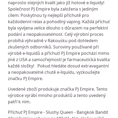
naprosto stejných kvalit jako již hotové e-liquidy!
Společnost PJ Empire byla založena s jediným
cílem: Poskytnou ty nejlepší příchutě pro
každodenní relax a pohodlný vaping. Každá příchuť
byla vyvíjena velice dlouho s důrazem na perfektní
podání a neopakovatelnost. Celý výrobní proces
probíhá výhradně v Rakousku pod dohledem
zkušených odborníků. Suroviny používané při
výrobě e-liquidů a příchutí PJ Empire pochází mimo
jiné z USA a samozřejmostí je farmaceutická kvalita
každé složky! Pokud hledáte dosud extravagantní
a neopakovatelné chutě e-liquidu, vyzkoušejte
značku PJ Empire.
Uvedené zboží produkuje značka PJ Empire. Tento
výrobce vyrábí mnoho produktů a tento uvedený
patří k nim.
Příchuť PJ Empire - Slushy Queen - Bangkok Bandit