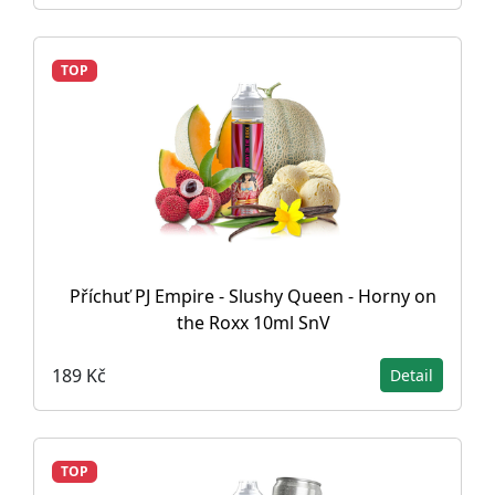
TOP
Příchuť PJ Empire - Slushy Queen - Horny on
the Roxx 10ml SnV
189 Kč
Detail
TOP