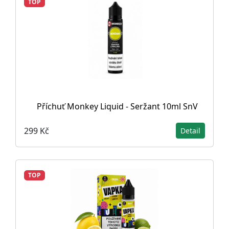
TOP
Příchuť Monkey Liquid - Seržant 10ml SnV
299 Kč
Detail
TOP