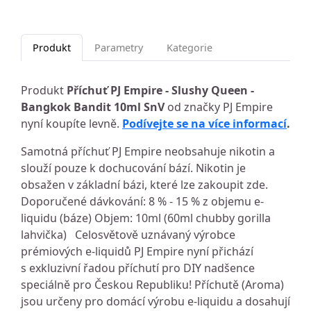
Produkt
Parametry
Kategorie
Produkt
Příchuť PJ Empire - Slushy Queen -
Bangkok Bandit 10ml SnV
od značky PJ Empire
nyní koupíte levně.
Podívejte se na více informací
.
Samotná příchuť PJ Empire neobsahuje nikotin a
slouží pouze k dochucování bází. Nikotin je
obsažen v základní bázi, které lze zakoupit zde.
Doporučené dávkování: 8 % - 15 % z objemu e-
liquidu (báze) Objem: 10ml (60ml chubby gorilla
lahvička) Celosvětově uznávaný výrobce
prémiových e-liquidů PJ Empire nyní přichází
s exkluzivní řadou příchutí pro DIY nadšence
speciálně pro Českou Republiku! Příchutě (Aroma)
jsou určeny pro domácí výrobu e-liquidu a dosahují