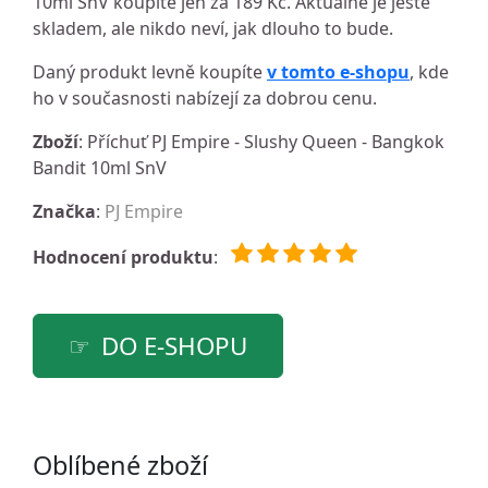
10ml SnV koupíte jen za 189 Kč. Aktuálně je ještě
skladem, ale nikdo neví, jak dlouho to bude.
Daný produkt levně koupíte
v tomto e-shopu
, kde
ho v současnosti nabízejí za dobrou cenu.
Zboží
: Příchuť PJ Empire - Slushy Queen - Bangkok
Bandit 10ml SnV
Značka
:
PJ Empire
Hodnocení produktu
:
DO E-SHOPU
Oblíbené zboží