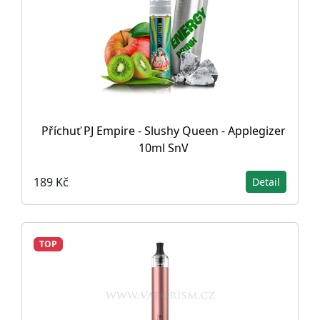
Příchuť PJ Empire - Slushy Queen - Applegizer
10ml SnV
189 Kč
Detail
TOP