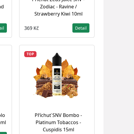
nd
Zodiac - Ravine /
Strawberry Kiwi 10ml
369 Kč
ail
Detail
TOP
olo
Příchuť SNV Bombo -
5ml
Platinum Tobaccos -
Cuspidis 15ml