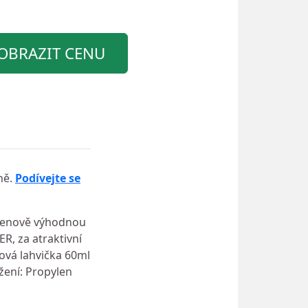
OBRAZIT CENU
ně.
Podívejte se
 cenově výhodnou
R, za atraktivní
tová lahvička 60ml
žení: Propylen