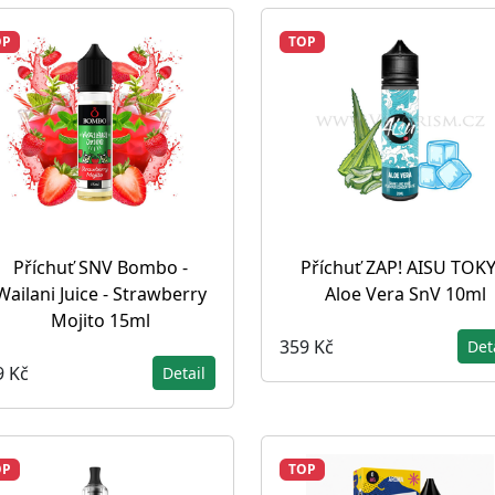
OP
TOP
Příchuť SNV Bombo -
Příchuť ZAP! AISU TOK
Wailani Juice - Strawberry
Aloe Vera SnV 10ml
Mojito 15ml
359 Kč
Det
9 Kč
Detail
OP
TOP