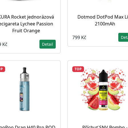
KURA Rocket jednorázová
Dotmod DotPod Max Li
ecigareta Lychee Passion
2100mAh
Fruit Orange
799 Kč
Det
9 Kč
Detail
OP
TOP
ooPoo Drag H40 Pro POD
Příchuť SNV Bombo -