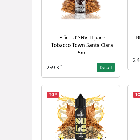
Příchuť SNV TI Juice
B
Tobacco Town Santa Clara
5ml
2 
259 Kč
Detail
TOP
T