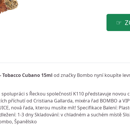
Z
 - Tobacco Cubano 15ml
od značky Bombo nyní koupíte lev
 spolupráci s Řeckou společností K110 představuje novou
ch příchutí od Cristiana Gallarda, mixéra řad BOMBO a VIPE
CE, nová řada, kterou musíte mít! Specifikace Balení: Plas
ežení: 1-3 dny Skladování: v chladném a suchém místě Slo
Bombo, Španělsko