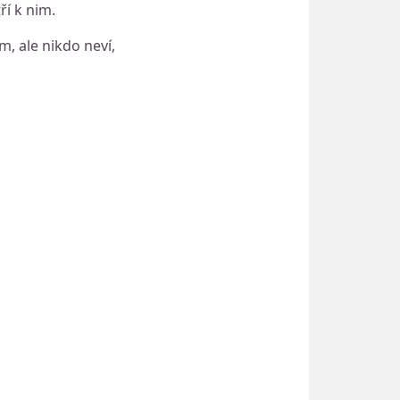
í k nim.
m, ale nikdo neví,