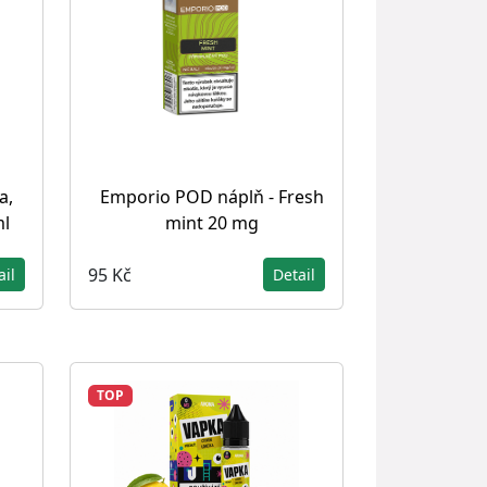
a,
Emporio POD náplň - Fresh
ml
mint 20 mg
95 Kč
ail
Detail
TOP