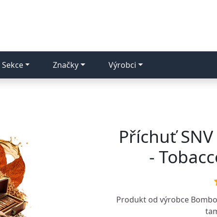
Sekce
Značky
Výrobci
Příchuť SNV
- Tobac
Produkt od výrobce
Bomb
tam