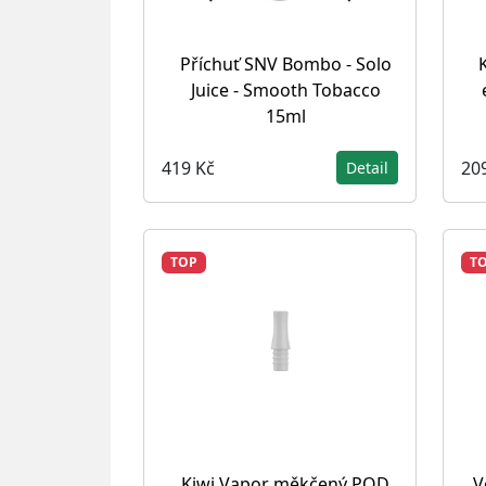
Příchuť SNV Bombo - Solo
Juice - Smooth Tobacco
15ml
419 Kč
20
Detail
TOP
T
Kiwi Vapor měkčený POD
V