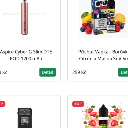
Aspire Cyber G Slim DTE
Příchuť Vapka - Borůvk
POD 1200 mAh
Citrón a Malina SnV 5
9 Kč
259 Kč
Detail
Det
OP
TOP