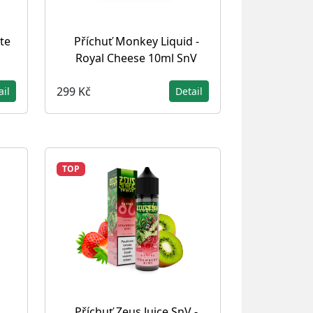
te
Příchuť Monkey Liquid -
Royal Cheese 10ml SnV
299 Kč
ail
Detail
TOP
Příchuť Zeus Juice SnV -