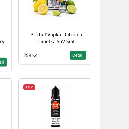
Příchuť Vapka - Citrón a
rry
Limetka SnV 5ml
259 Kč
Detail
ail
TOP