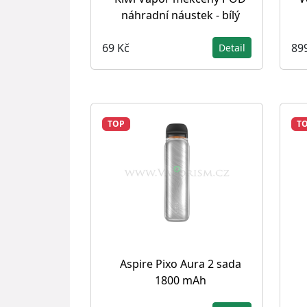
náhradní náustek - bílý
69 Kč
89
Detail
TOP
T
Aspire Pixo Aura 2 sada
1800 mAh