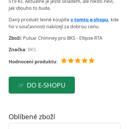
519 Kč. Aktuálně je ještě skladem, ale nikdo neví,
jak dlouho to bude.
Daný produkt levně koupíte
v tomto e-shopu
, kde
ho v současnosti nabízejí za dobrou cenu.
Zboží
: Pulsar Chimney pro BKS - Ellipse RTA
Značka
:
BKS
Hodnocení produktu
:
DO E-SHOPU
Oblíbené zboží