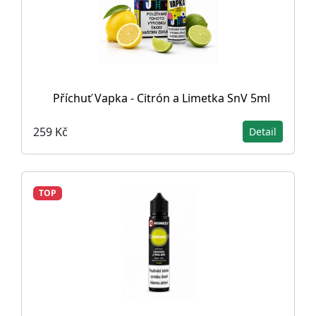
Příchuť Vapka - Citrón a Limetka SnV 5ml
259 Kč
Detail
TOP