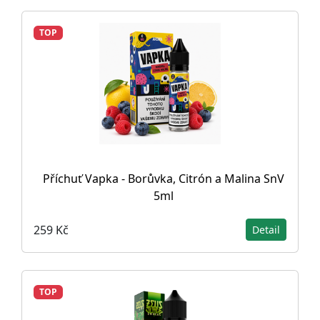
TOP
Příchuť Vapka - Borůvka, Citrón a Malina SnV
5ml
259 Kč
Detail
TOP