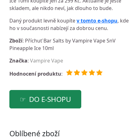
Ice 10ml koupíte jen za 299 Kč. Aktuálně je ještě
skladem, ale nikdo neví, jak dlouho to bude.
Daný produkt levně koupíte
v tomto e-shopu
, kde
ho v současnosti nabízejí za dobrou cenu.
Zboží
: Příchuť Bar Salts by Vampire Vape SnV
Pineapple Ice 10ml
Značka
:
Vampire Vape
Hodnocení produktu
:
DO E-SHOPU
Oblíbené zboží