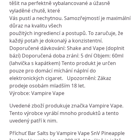
těšit na perfektně vybalancované a úžasně
vyladěné chutě, které
Vás pustí a nechytnou. Samozřejmostí je maximální
důraz na kvalitu všech
použitých ingrediencí a postupů. To zaručuje, že
každý potah je dokonalý a konzistentní.
Doporučené dávkování: Shake and Vape (doplnit
bází) Doporučená doba zrání: 5 dní Objem: 60ml
(lahvička s kapátkem) Tento produkt je určen
pouze pro domácí míchání náplní do
elektronických cigaret. Upozornění: Zákaz
prodeje osobám mladším 18 let.
Výrobce: Vampire Vape
Uvedené zboží produkuje značka Vampire Vape.
Tento výrobce vyrábí mnoho produktů a tento
uvedený patří k nim.
Příchuť Bar Salts by Vampire Vape SnV Pineapple