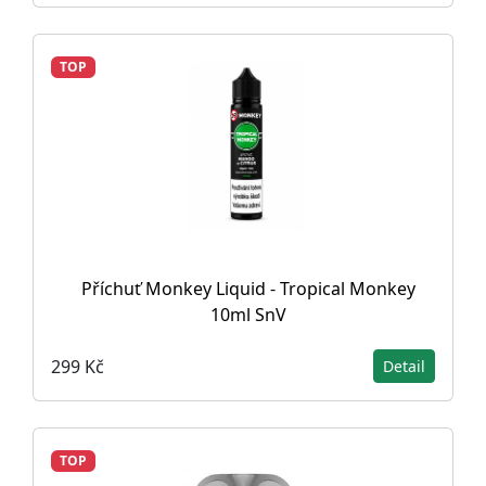
TOP
Příchuť Monkey Liquid - Tropical Monkey
10ml SnV
299 Kč
Detail
TOP