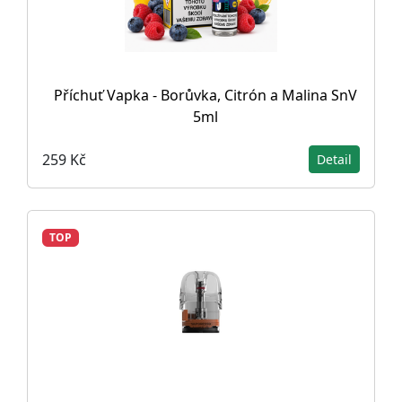
Příchuť Vapka - Borůvka, Citrón a Malina SnV
5ml
259 Kč
Detail
TOP