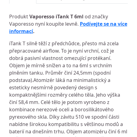
Produkt
Vaporesso iTank T 6ml
od značky
Vaporesso nyní koupíte levně.
Podívejte se na více
informací
.
iTank T silně těží z předchůdce, přesto má zcela
přepracované airflow. To je nyní vrchní, což je
dobrá pasivní vlastnost omezující protékaní.
Objem je mírně snížen a to na 6ml s vrchním
plněním tanku. Průměr činí 24,5mm (spodní
podstava).Atomizér láká na minimalistický a
esteticky nesmírně povedený design s
kompaktnějšími rozměry celého těla. Jeho výška
činí 58,4 mm. Celé tělo je potom vyrobeno z
kombinace nerezové oceli a borosilikátového
pyrexového skla. Díky závitu 510 ve spodní části
nabídne širokou kompatibilitu s většinou modů a
baterií na dnešním trhu. Objem atomizéru činí 6 ml