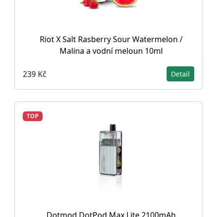
Riot X Salt Rasberry Sour Watermelon /
Malina a vodní meloun 10ml
239 Kč
Detail
TOP
Dotmod DotPod Max Lite 2100mAh