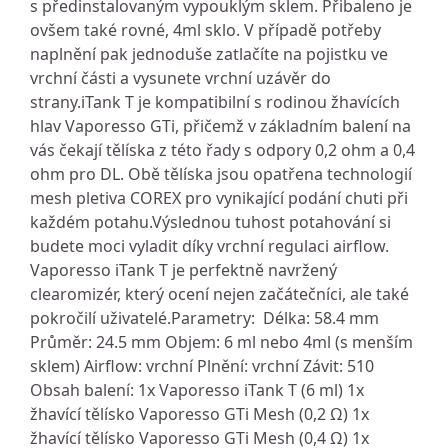
s předinstalovaným vypouklým sklem. Přibaleno je
ovšem také rovné, 4ml sklo. V případě potřeby
naplnění pak jednoduše zatlačíte na pojistku ve
vrchní části a vysunete vrchní uzávěr do
strany.iTank T je kompatibilní s rodinou žhavících
hlav Vaporesso GTi, přičemž v základním balení na
vás čekají tělíska z této řady s odpory 0,2 ohm a 0,4
ohm pro DL. Obě tělíska jsou opatřena technologií
mesh pletiva COREX pro vynikající podání chuti při
každém potahu.Výslednou tuhost potahování si
budete moci vyladit díky vrchní regulaci airflow.
Vaporesso iTank T je perfektně navržený
clearomizér, který ocení nejen začátečníci, ale také
pokročilí uživatelé.Parametry: Délka: 58.4 mm
Průměr: 24.5 mm Objem: 6 ml nebo 4ml (s menším
sklem) Airflow: vrchní Plnění: vrchní Závit: 510
Obsah balení: 1x Vaporesso iTank T (6 ml) 1x
žhavící tělísko Vaporesso GTi Mesh (0,2 Ω) 1x
žhavící tělísko Vaporesso GTi Mesh (0,4 Ω) 1x