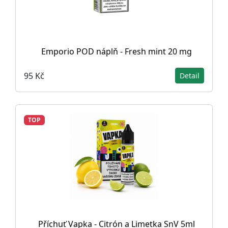
Emporio POD náplň - Fresh mint 20 mg
95 Kč
Detail
TOP
Příchuť Vapka - Citrón a Limetka SnV 5ml