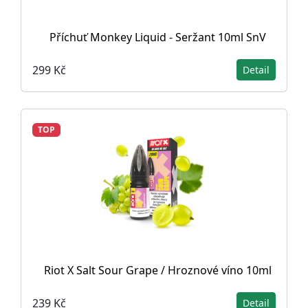
Příchuť Monkey Liquid - Seržant 10ml SnV
299 Kč
Detail
TOP
Riot X Salt Sour Grape / Hroznové víno 10ml
239 Kč
Detail