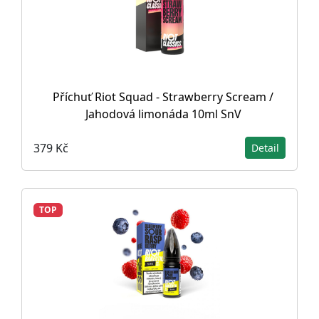
Příchuť Riot Squad - Strawberry Scream /
Jahodová limonáda 10ml SnV
379 Kč
Detail
TOP