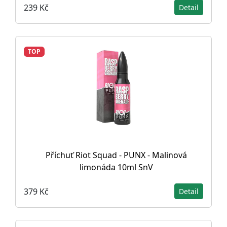
239 Kč
Detail
TOP
Příchuť Riot Squad - PUNX - Malinová
limonáda 10ml SnV
379 Kč
Detail