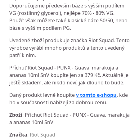
Doporučujeme především báze s vyšším podílem
VG (rostlinný glycerol), nejlépe 70% - 80% VG.
Použít však můžete také klasické báze 50/50, nebo
báze s vyšším podílem PG.
Uvedené zboží produkuje značka Riot Squad. Tento
výrobce vyrábí mnoho produktů a tento uvedený
patří k nim.
Příchuť Riot Squad - PUNX - Guava, marakuja a
ananas 10ml SnV koupíte jen za 379 Kč. Aktuálně je
ještě skladem, ale nikdo neví, jak dlouho to bude.
Daný produkt levně koupíte
v tomto e-shopu
, kde
ho v současnosti nabízejí za dobrou cenu.
Zboží
: Příchuť Riot Squad - PUNX - Guava, marakuja
a ananas 10ml SnV
Značka
:
Riot Squad