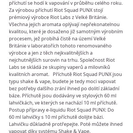
příchutí se hodí k vapování v průběhu celého roku.
Za výrobou příchutí Riot Squad PUNX stojí
prémiový výrobce Riot Labs z Velké Británie.
Všechna jejich aromata oplývají nepřekonatelnou
kvalitou, které je dosaženo již samotným výrobním
procesem, jež probíhá čistě na území Velké
Británie v laboratořích tohoto renomovaného
výrobce a jen z těch nejkvalitnějších a
nejchutnějších surovin na trhu. Společnost Riot
Labs se skládá ze skupiny vaperů a milovníků
kvalitních aromat. Příchutě Riot Squad PUNX jsou
typu shake & vape, budete je tedy moci vapovat
bez potřeby dalšího zrání ihned po dolití základní
báze. Příchutě jsou dodávány ve stylových 60 ml
lahvičkách, ve kterých se nachází 10 ml příchutě.
Postup přípravy e-liquidu Riot Squad PUNX: Do
60 ml lahvičky s 10 ml příchutě dolijte bázi.
Lahvičku důkladně protřepejte. Poté můžete ihned
vapovat díky systému Shake & Vape.