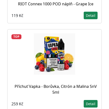
RIOT Connex 1000 POD náplň - Grape Ice
119 Kč
Detail
TOP
Příchuť Vapka - Borůvka, Citrón a Malina SnV
5ml
259 Kč
Detail