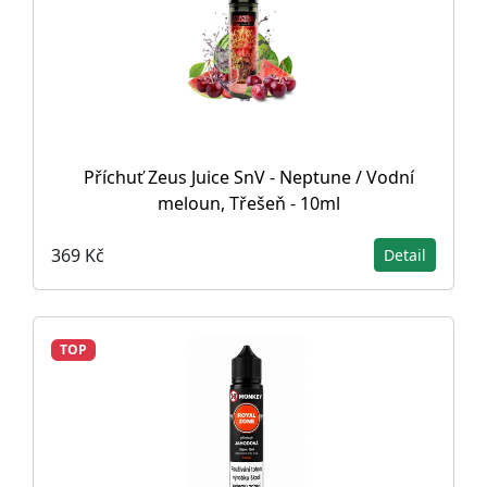
Příchuť Zeus Juice SnV - Neptune / Vodní
meloun, Třešeň - 10ml
369 Kč
Detail
TOP