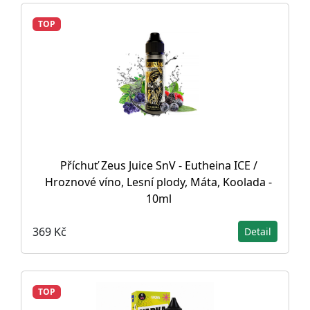
TOP
Příchuť Zeus Juice SnV - Eutheina ICE /
Hroznové víno, Lesní plody, Máta, Koolada -
10ml
369 Kč
Detail
TOP