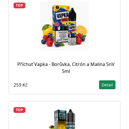
TOP
Příchuť Vapka - Borůvka, Citrón a Malina SnV
5ml
259 Kč
Detail
TOP