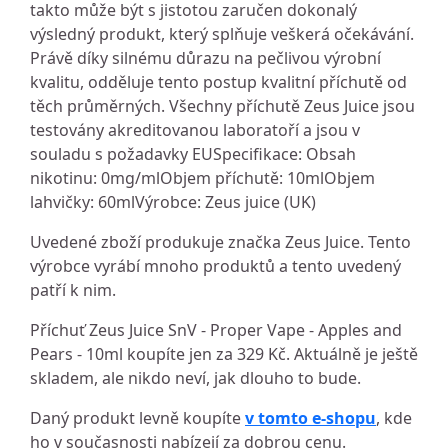
takto může být s jistotou zaručen dokonalý
výsledný produkt, který splňuje veškerá očekávání.
Právě díky silnému důrazu na pečlivou výrobní
kvalitu, odděluje tento postup kvalitní příchutě od
těch průměrných. Všechny příchutě Zeus Juice jsou
testovány akreditovanou laboratoří a jsou v
souladu s požadavky EUSpecifikace: Obsah
nikotinu: 0mg/mlObjem příchutě: 10mlObjem
lahvičky: 60mlVýrobce: Zeus juice (UK)
Uvedené zboží produkuje značka Zeus Juice. Tento
výrobce vyrábí mnoho produktů a tento uvedený
patří k nim.
Příchuť Zeus Juice SnV - Proper Vape - Apples and
Pears - 10ml koupíte jen za 329 Kč. Aktuálně je ještě
skladem, ale nikdo neví, jak dlouho to bude.
Daný produkt levně koupíte
v tomto e-shopu
, kde
ho v současnosti nabízejí za dobrou cenu.