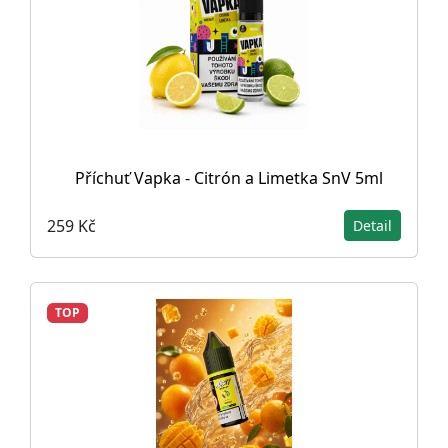
Příchuť Vapka - Citrón a Limetka SnV 5ml
259 Kč
Detail
TOP