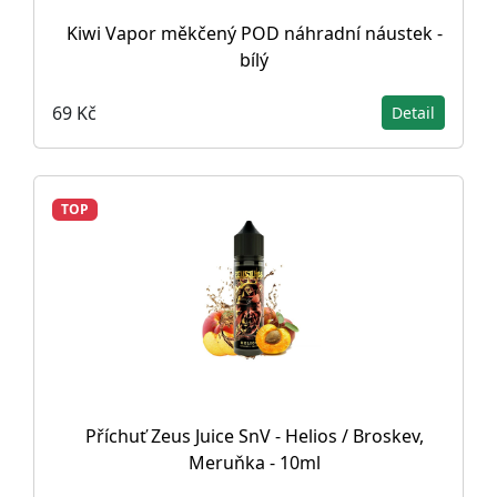
Kiwi Vapor měkčený POD náhradní náustek -
bílý
69 Kč
Detail
TOP
Příchuť Zeus Juice SnV - Helios / Broskev,
Meruňka - 10ml