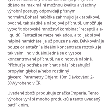
dbáno na maximální možnou kvalitu a všechny
výrobní postupy odpovídají přísným
normám.Bohatá nabídka zahrnující jak tabákové,
ovocné, tak sladké a nápojové příchutě, umožňuje
vytvořit obrovské množství kombinací receptů a e-
liquidů. Fantazii se meze nekladou, a to, jak si své
náplně namícháte, je už pouze na vás. Dávkování je
pouze orientační a ideální koncentrace roztoku je
tak velmi individuální.Jedná se o vysoce
koncentrované příchutě, ne o hotové náplně.
Příchuť je potřeba smíchat s bází obsahující
propylen glykol a/nebo rostlinný
glycerol.Parametry:Objem: 10mlDávkování: 2-
3%Vyrobeno v ČR.
Uvedené zboží produkuje značka Imperia. Tento
výrobce vyrábí mnoho produktů a tento uvedený
patří k nim.