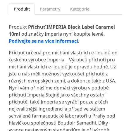
Produkt
Parametry
Kategorie
Produkt
Příchuť IMPERIA Black Label Caramel
10ml
od značky Imperia nyní koupíte levně.
Podívejte se na více informací
.
Příchuť určená pro míchání vlastních e-liquidů od
českého výrobce Imperia. Výrobců příchutí pro
míchání vlastních e-liquidů je opravdu hodně. Už
jste u nás měli možnost vyzkoušet příchutě z
různých evropských zemí, a dokonce také z USA.
Nyní vám přinášíme domácí výrobu v podobě
příchutí Imperia.Stejně jako všechny ostatní
příchutě, také Imperia se vyrábí pouze z těch
nejkvalitnější ingrediencí a přísad ve státem
schválené farmaceutické laboratoři u Prahy pod
hlavičkou společnosti Boudoir Samadhi. Díky
vysoce nastaveným standardům je při výrobě