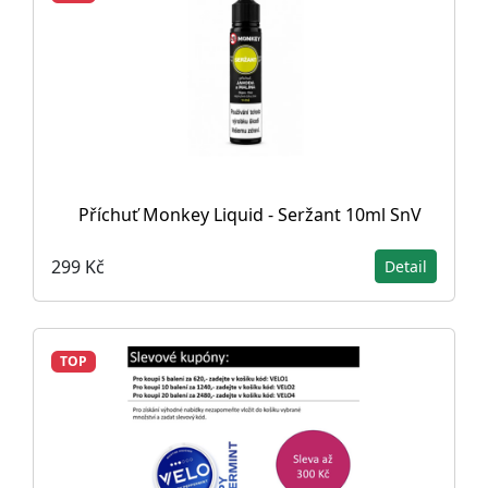
Příchuť Monkey Liquid - Seržant 10ml SnV
299 Kč
Detail
TOP