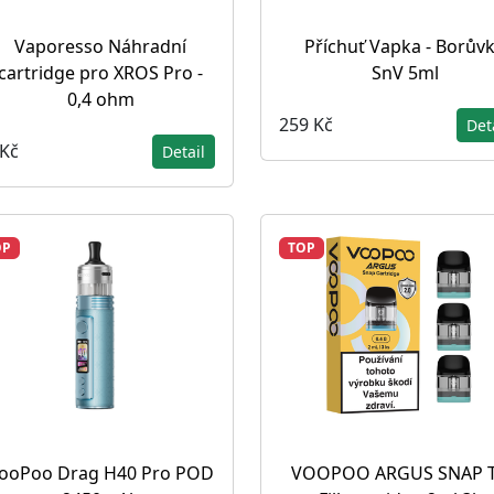
Vaporesso Náhradní
Příchuť Vapka - Borův
cartridge pro XROS Pro -
SnV 5ml
0,4 ohm
259 Kč
Det
 Kč
Detail
OP
TOP
ooPoo Drag H40 Pro POD
VOOPOO ARGUS SNAP 