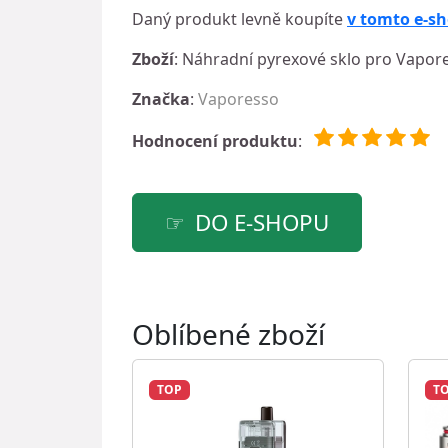
Daný produkt levně koupíte
v tomto e-s
Zboží
: Náhradní pyrexové sklo pro Vapore
Značka
:
Vaporesso
Hodnocení produktu
:
DO E-SHOPU
Oblíbené zboží
TOP
T