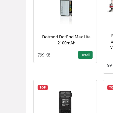
Dotmod DotPod Max Lite
2100mAh
V
799 Kč
Detail
99
TOP
T