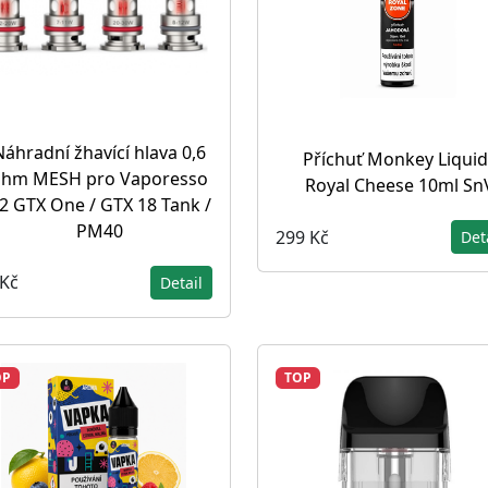
Náhradní žhavící hlava 0,6
Příchuť Monkey Liquid
ohm MESH pro Vaporesso
Royal Cheese 10ml Sn
2 GTX One / GTX 18 Tank /
PM40
299 Kč
Det
 Kč
Detail
OP
TOP