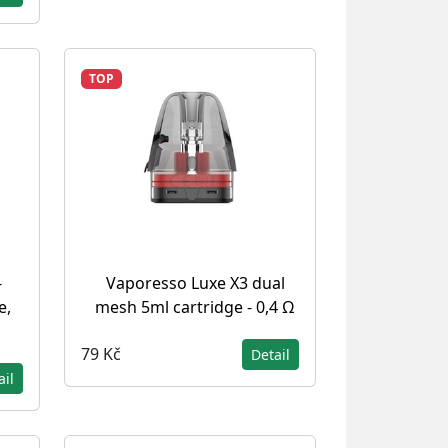
TOP
-
Vaporesso Luxe X3 dual
e,
mesh 5ml cartridge - 0,4 Ω
79 Kč
Detail
ail