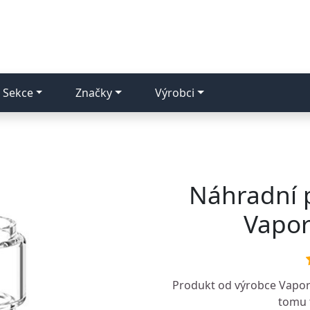
Sekce
Značky
Výrobci
Náhradní p
Vapor
Produkt od výrobce
Vapor
tomu t