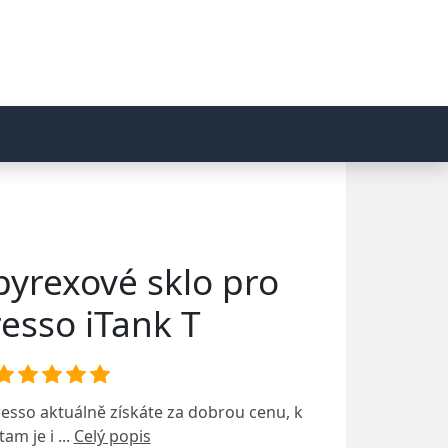
yrexové sklo pro
esso iTank T
esso
aktuálně získáte za dobrou cenu, k
am je i ...
Celý popis