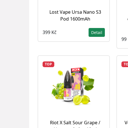
Lost Vape Ursa Nano S3
Pod 1600mAh
399 Kč
Detail
99
TOP
T
Riot X Salt Sour Grape /
V