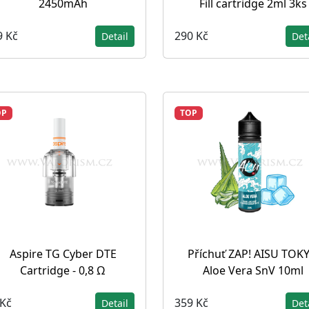
2450mAh
Fill cartridge 2ml 3ks
9 Kč
290 Kč
Detail
Det
OP
TOP
Aspire TG Cyber DTE
Příchuť ZAP! AISU TOK
Cartridge - 0,8 Ω
Aloe Vera SnV 10ml
 Kč
359 Kč
Detail
Det