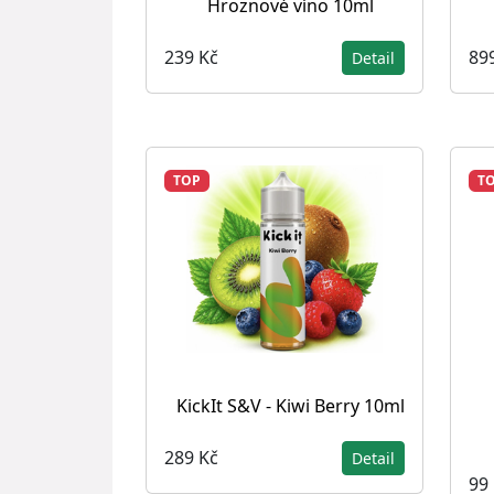
Hroznové víno 10ml
239 Kč
89
Detail
TOP
T
KickIt S&V - Kiwi Berry 10ml
289 Kč
Detail
99