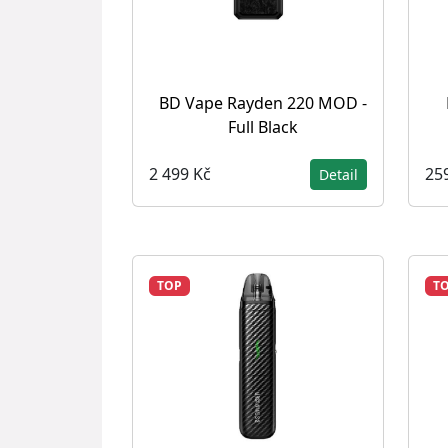
BD Vape Rayden 220 MOD -
Full Black
2 499 Kč
25
Detail
TOP
T