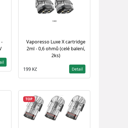
 -
Vaporesso Luxe X cartridge
V
2ml - 0,6 ohmů (celé balení,
2ks)
ail
199 Kč
Detail
TOP