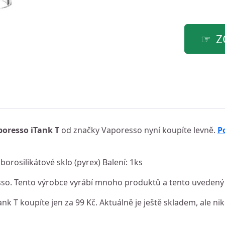
Z
poresso iTank T
od značky Vaporesso nyní koupíte levně.
P
borosilikátové sklo (pyrex) Balení: 1ks
o. Tento výrobce vyrábí mnoho produktů a tento uvedený p
 T koupíte jen za 99 Kč. Aktuálně je ještě skladem, ale nik