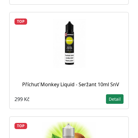
TOP
Příchuť Monkey Liquid - Seržant 10ml SnV
299 Kč
Detail
TOP