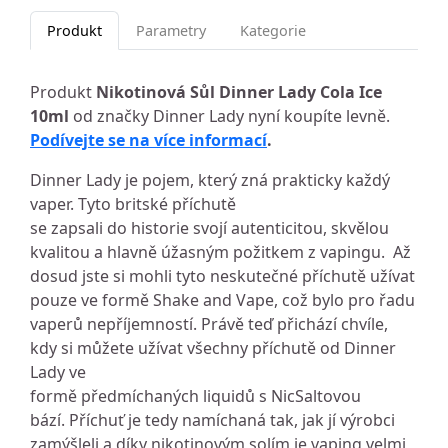
Produkt
Parametry
Kategorie
Produkt
Nikotinová Sůl Dinner Lady Cola Ice
10ml
od značky Dinner Lady nyní koupíte levně.
Podívejte se na více informací
.
Dinner Lady je pojem, který zná prakticky každý
vaper. Tyto britské příchutě
se zapsali do historie svojí autenticitou, skvělou
kvalitou a hlavně úžasným požitkem z vapingu. Až
dosud jste si mohli tyto neskutečné příchutě užívat
pouze ve formě Shake and Vape, což bylo pro řadu
vaperů nepříjemností. Právě teď přichází chvíle,
kdy si můžete užívat všechny příchutě od Dinner
Lady ve
formě předmíchaných liquidů s NicSaltovou
bází. Příchuť je tedy namíchaná tak, jak jí výrobci
zamýšleli a díky nikotinovým solím je vaping velmi