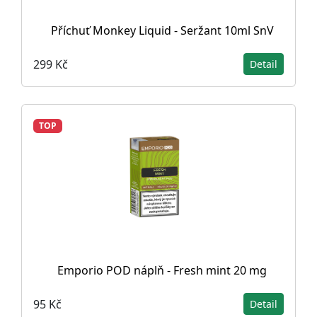
Příchuť Monkey Liquid - Seržant 10ml SnV
299 Kč
Detail
TOP
Emporio POD náplň - Fresh mint 20 mg
95 Kč
Detail