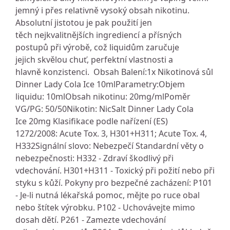
jemný i přes relativně vysoký obsah nikotinu.
Absolutní jistotou je pak použití jen
těch nejkvalitnějších ingrediencí a přísných
postupů při výrobě, což liquidům zaručuje
jejich skvělou chuť, perfektní vlastnosti a
hlavně konzistenci. Obsah Balení:1x Nikotinová sůl
Dinner Lady Cola Ice 10mlParametry:Objem
liquidu: 10mlObsah nikotinu: 20mg/mlPoměr
VG/PG: 50/50Nikotin: NicSalt Dinner Lady Cola
Ice 20mg Klasifikace podle nařízení (ES)
1272/2008: Acute Tox. 3, H301+H311; Acute Tox. 4,
H332Signální slovo: Nebezpečí Standardní věty o
nebezpečnosti: H332 - Zdraví škodlivý při
vdechování. H301+H311 - Toxický při požití nebo při
styku s kůží. Pokyny pro bezpečné zacházení: P101
- Je-li nutná lékařská pomoc, mějte po ruce obal
nebo štítek výrobku. P102 - Uchovávejte mimo
dosah dětí. P261 - Zamezte vdechování