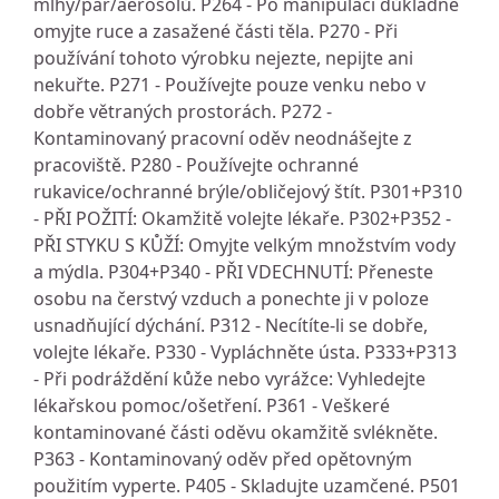
mlhy/par/aerosolů. P264 - Po manipulaci důkladně
omyjte ruce a zasažené části těla. P270 - Při
používání tohoto výrobku nejezte, nepijte ani
nekuřte. P271 - Používejte pouze venku nebo v
dobře větraných prostorách. P272 -
Kontaminovaný pracovní oděv neodnášejte z
pracoviště. P280 - Používejte ochranné
rukavice/ochranné brýle/obličejový štít. P301+P310
- PŘI POŽITÍ: Okamžitě volejte lékaře. P302+P352 -
PŘI STYKU S KŮŽÍ: Omyjte velkým množstvím vody
a mýdla. P304+P340 - PŘI VDECHNUTÍ: Přeneste
osobu na čerstvý vzduch a ponechte ji v poloze
usnadňující dýchání. P312 - Necítíte-li se dobře,
volejte lékaře. P330 - Vypláchněte ústa. P333+P313
- Při podráždění kůže nebo vyrážce: Vyhledejte
lékařskou pomoc/ošetření. P361 - Veškeré
kontaminované části oděvu okamžitě svlékněte.
P363 - Kontaminovaný oděv před opětovným
použitím vyperte. P405 - Skladujte uzamčené. P501