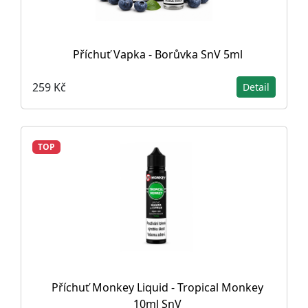
Příchuť Vapka - Borůvka SnV 5ml
259 Kč
Detail
TOP
Příchuť Monkey Liquid - Tropical Monkey
10ml SnV