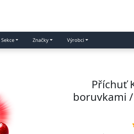
Sekce
Značky
Výrobci
Příchuť K
boruvkami /