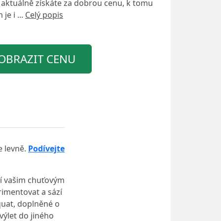
aktuálně získáte za dobrou cenu, k tomu
 je i ...
Celý popis
OBRAZIT CENU
e levně.
Podívejte
ejí vašim chuťovým
imentovat a sází
quat, doplněné o
výlet do jiného