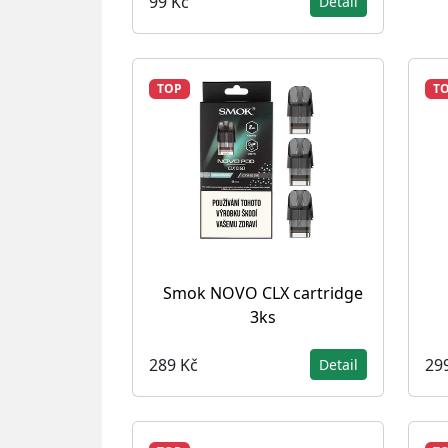
99 Kč
Detail
TOP
T
Smok NOVO CLX cartridge
3ks
289 Kč
29
Detail