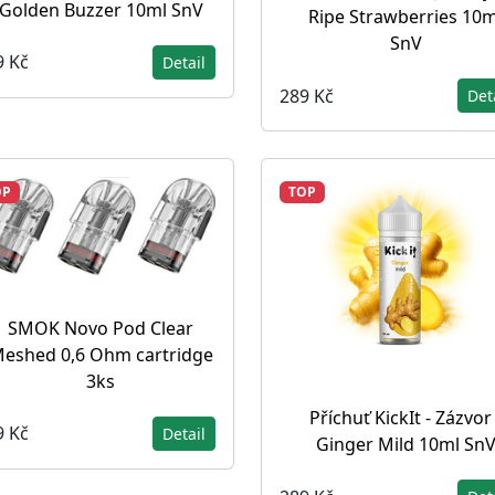
Golden Buzzer 10ml SnV
Ripe Strawberries 10m
SnV
9 Kč
Detail
289 Kč
Det
OP
TOP
SMOK Novo Pod Clear
eshed 0,6 Ohm cartridge
3ks
Příchuť KickIt - Zázvor 
9 Kč
Detail
Ginger Mild 10ml Sn