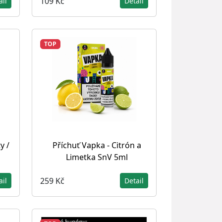
109 Kč
ail
Detail
TOP
y /
Příchuť Vapka - Citrón a
Limetka SnV 5ml
259 Kč
ail
Detail