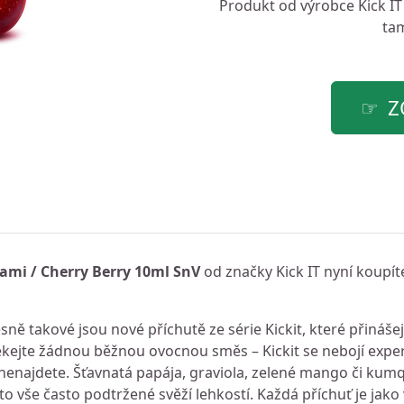
Produkt od výrobce
Kick IT
tam
Z
kami / Cherry Berry 10ml SnV
od značky Kick IT nyní koupít
sně takové jsou nové příchutě ze série Kickit, které přináš
kejte žádnou běžnou ovocnou směs – Kickit se nebojí exper
 nenajdete. Šťavnatá papája, graviola, zelené mango či kum
o vše často podtržené svěží lehkostí. Každá příchuť je jako 