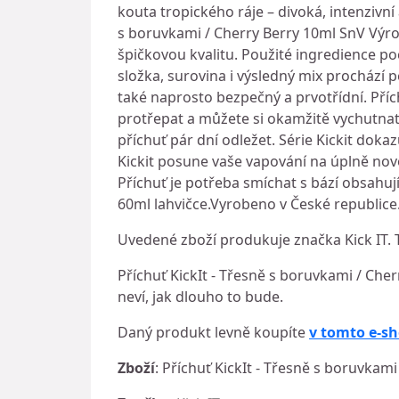
kouta tropického ráje – divoká, intenzivn
s boruvkami / Cherry Berry 10ml SnV Výr
špičkovou kvalitu. Použité ingredience po
složka, surovina i výsledný mix prochází p
také naprosto bezpečný a prvotřídní. Příchu
protřepat a můžete si okamžitě vychutnat
příchuť pár dní odležet. Série Kickit dokaz
Kickit posune vaše vapování na úplně nov
Příchuť je potřeba smíchat s bází obsahuj
60ml lahvičce.Vyrobeno v České republice
Uvedené zboží produkuje značka Kick IT. 
Příchuť KickIt - Třesně s boruvkami / Cher
neví, jak dlouho to bude.
Daný produkt levně koupíte
v tomto e-s
Zboží
: Příchuť KickIt - Třesně s boruvkam