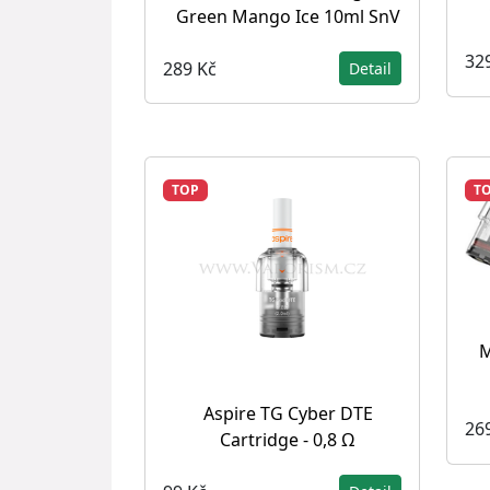
Green Mango Ice 10ml SnV
32
289 Kč
Detail
TOP
T
M
Aspire TG Cyber DTE
26
Cartridge - 0,8 Ω