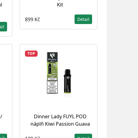
l
Kit
899 Kč
Detail
ail
TOP
/
Dinner Lady FUYL POD
V
náplň Kiwi Passion Guava