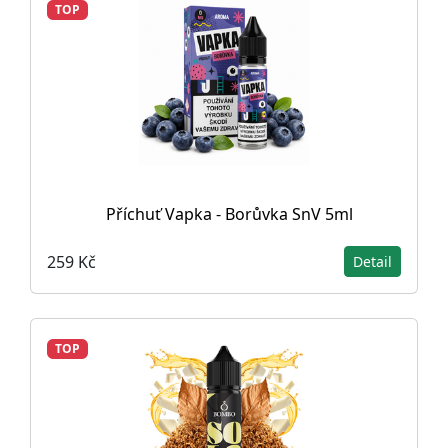
TOP
Příchuť Vapka - Borůvka SnV 5ml
259 Kč
Detail
TOP