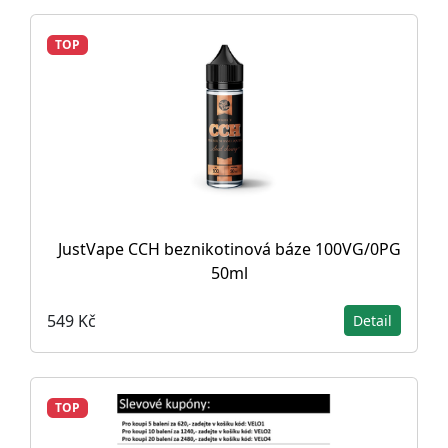
TOP
JustVape CCH beznikotinová báze 100VG/0PG
50ml
549 Kč
Detail
TOP