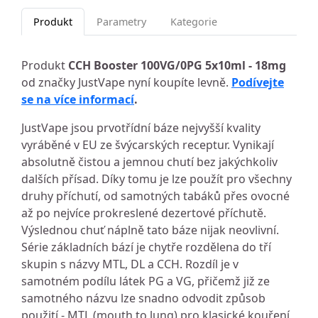
Produkt
Parametry
Kategorie
Produkt
CCH Booster 100VG/0PG 5x10ml - 18mg
od značky JustVape nyní koupíte levně.
Podívejte
se na více informací
.
JustVape jsou prvotřídní báze nejvyšší kvality
vyráběné v EU ze švýcarských receptur. Vynikají
absolutně čistou a jemnou chutí bez jakýchkoliv
dalších přísad. Díky tomu je lze použít pro všechny
druhy příchutí, od samotných tabáků přes ovocné
až po nejvíce prokreslené dezertové příchutě.
Výslednou chuť náplně tato báze nijak neovlivní.
Série základních bází je chytře rozdělena do tří
skupin s názvy MTL, DL a CCH. Rozdíl je v
samotném podílu látek PG a VG, přičemž již ze
samotného názvu lze snadno odvodit způsob
použití - MTL (mouth to lung) pro klasické kouření,