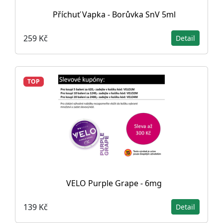
Příchuť Vapka - Borůvka SnV 5ml
259 Kč
Detail
TOP
VELO Purple Grape - 6mg
139 Kč
Detail