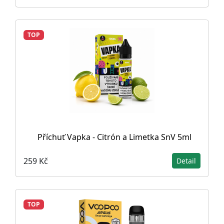
TOP
Příchuť Vapka - Citrón a Limetka SnV 5ml
259 Kč
Detail
TOP