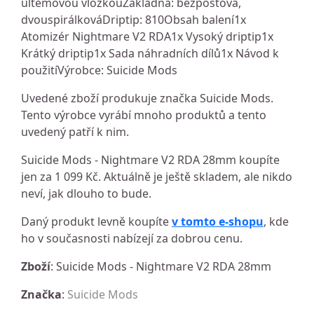
ultemovou vložkouZákladna: bezpostová,
dvouspirálkováDriptip: 810Obsah balení1x
Atomizér Nightmare V2 RDA1x Vysoký driptip1x
Krátký driptip1x Sada náhradních dílů1x Návod k
použitíVýrobce: Suicide Mods
Uvedené zboží produkuje značka Suicide Mods.
Tento výrobce vyrábí mnoho produktů a tento
uvedený patří k nim.
Suicide Mods - Nightmare V2 RDA 28mm koupíte
jen za 1 099 Kč. Aktuálně je ještě skladem, ale nikdo
neví, jak dlouho to bude.
Daný produkt levně koupíte
v tomto e-shopu
, kde
ho v současnosti nabízejí za dobrou cenu.
Zboží
: Suicide Mods - Nightmare V2 RDA 28mm
Značka
:
Suicide Mods