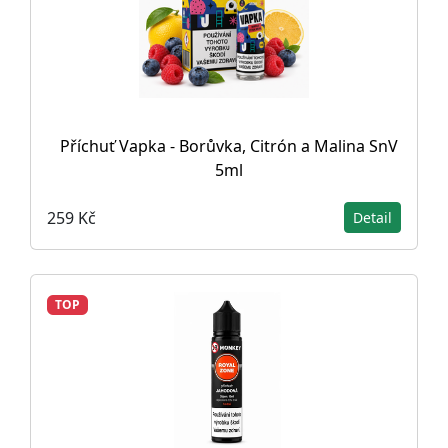
Příchuť Vapka - Borůvka, Citrón a Malina SnV
5ml
259 Kč
Detail
TOP