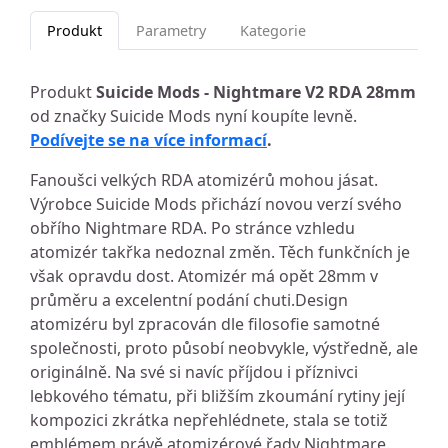
Produkt
Parametry
Kategorie
Produkt
Suicide Mods - Nightmare V2 RDA 28mm
od značky Suicide Mods nyní koupíte levně.
Podívejte se na více informací
.
Fanoušci velkých RDA atomizérů mohou jásat.
Výrobce Suicide Mods přichází novou verzí svého
obřího Nightmare RDA. Po stránce vzhledu
atomizér takřka nedoznal změn. Těch funkčních je
však opravdu dost. Atomizér má opět 28mm v
průměru a excelentní podání chuti.Design
atomizéru byl zpracován dle filosofie samotné
společnosti, proto působí neobvykle, výstředně, ale
originálně. Na své si navíc příjdou i příznivci
lebkového tématu, při bližším zkoumání rytiny její
kompozici zkrátka nepřehlédnete, stala se totiž
emblémem právě atomizérové řady Nightmare.