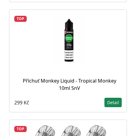
TOP
Příchuť Monkey Liquid - Tropical Monkey
10ml SnV
299 Kč
Detail
TOP