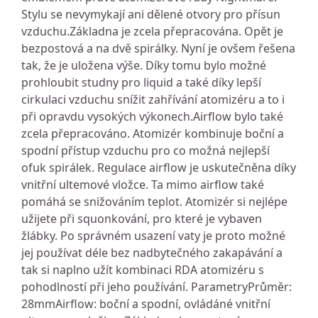
Stylu se nevymykají ani dělené otvory pro přísun
vzduchu.Základna je zcela přepracována. Opět je
bezpostová a na dvě spirálky. Nyní je ovšem řešena
tak, že je uložena výše. Díky tomu bylo možné
prohloubit studny pro liquid a také díky lepší
cirkulaci vzduchu snížit zahřívání atomizéru a to i
při opravdu vysokých výkonech.Airflow bylo také
zcela přepracováno. Atomizér kombinuje boční a
spodní přístup vzduchu pro co možná nejlepší
ofuk spirálek. Regulace airflow je uskutečněna díky
vnitřní ultemové vložce. Ta mimo airflow také
pomáhá se snižováním teplot. Atomizér si nejlépe
užijete při squonkování, pro které je vybaven
žlábky. Po správném usazení vaty je proto možné
jej používat déle bez nadbytečného zakapávání a
tak si naplno užít kombinaci RDA atomizéru s
pohodlností při jeho používání. ParametryPrůměr:
28mmAirflow: boční a spodní, ovládáné vnitřní