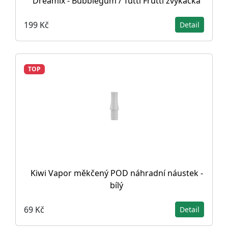
Dreamix - Bubblegum / Tutti Frutti žvýkačka
199 Kč
Detail
TOP
Kiwi Vapor měkčený POD náhradní náustek -
bílý
69 Kč
Detail