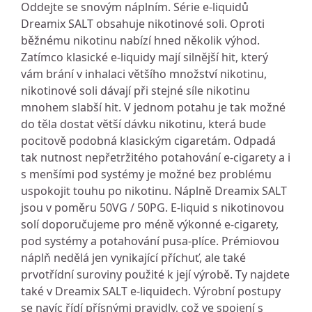
Oddejte se snovým náplním. Série e-liquidů
Dreamix SALT obsahuje nikotinové soli. Oproti
běžnému nikotinu nabízí hned několik výhod.
Zatímco klasické e-liquidy mají silnější hit, který
vám brání v inhalaci většího množství nikotinu,
nikotinové soli dávají při stejné síle nikotinu
mnohem slabší hit. V jednom potahu je tak možné
do těla dostat větší dávku nikotinu, která bude
pocitově podobná klasickým cigaretám. Odpadá
tak nutnost nepřetržitého potahování e-cigarety a i
s menšími pod systémy je možné bez problému
uspokojit touhu po nikotinu. Náplně Dreamix SALT
jsou v poměru 50VG / 50PG. E-liquid s nikotinovou
solí doporučujeme pro méně výkonné e-cigarety,
pod systémy a potahování pusa-plíce. Prémiovou
náplň nedělá jen vynikající příchuť, ale také
prvotřídní suroviny použité k její výrobě. Ty najdete
také v Dreamix SALT e-liquidech. Výrobní postupy
se navíc řídí přísnými pravidly, což ve spojení s