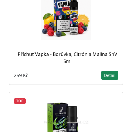
Příchuť Vapka - Borůvka, Citrón a Malina SnV
5ml
259 Kč
Detail
TOP