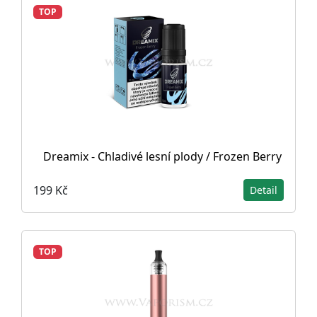
TOP
Dreamix - Chladivé lesní plody / Frozen Berry
199 Kč
Detail
TOP