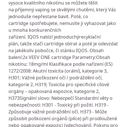
vysoce kvalitního nikotinu se můžete těšit
na příjemný vaping se skvělými chutěmi, který Vás
jednoduše nepřestane bavit. Poté, co
cartridge spotřebujete, nemusíte ji vyhazovat jako
u mnoha konkurenčních
zařízení. IQOS nabízí jednoduchýrecyklační
plán, takže stačí cartridge sbírat a poté je odevzdat
na jakékoliv pobočce, či stánku IQOS. Obsah
balení:2x VEEV ONE cartridge Parametry:Obsah
nikotinu: 18mg/ml Klasifikace podle nařízení (ES)
1272/2008: Akutní toxicita (orální), kategorie 3,
H301; Vážné poškození očí / podráždění očí,
kategorie 2, H319; Toxicita pro specifické cílové
orgány – opakovaná expozice, kategorie 2,
H373Signální slovo: Nebezpečí Standardní věty o
nebezpečnosti: H301 - Toxický při požití. H319 -
Způsobuje vážné podráždění očí. H373 - Může
způsobit poškození orgánů (plíce) při prodloužené
nebo opakované expozici (vdechování). Pokyny pro