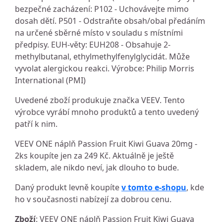
bezpečné zacházení: P102 - Uchovávejte mimo
dosah dětí. P501 - Odstraňte obsah/obal předáním
na určené sběrné místo v souladu s místními
předpisy. EUH-věty: EUH208 - Obsahuje 2-
methylbutanal, ethylmethylfenylglycidát. Může
vyvolat alergickou reakci. Výrobce: Philip Morris
International (PMI)
Uvedené zboží produkuje značka VEEV. Tento
výrobce vyrábí mnoho produktů a tento uvedený
patří k nim.
VEEV ONE náplň Passion Fruit Kiwi Guava 20mg -
2ks koupíte jen za 249 Kč. Aktuálně je ještě
skladem, ale nikdo neví, jak dlouho to bude.
Daný produkt levně koupíte
v tomto e-shopu
, kde
ho v současnosti nabízejí za dobrou cenu.
Zboží
: VEEV ONE náplň Passion Fruit Kiwi Guava