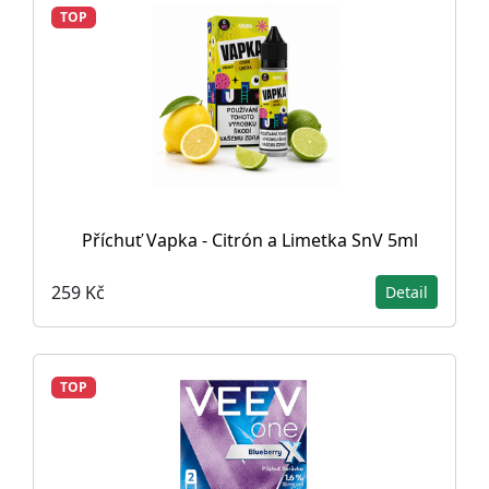
TOP
Příchuť Vapka - Citrón a Limetka SnV 5ml
259 Kč
Detail
TOP