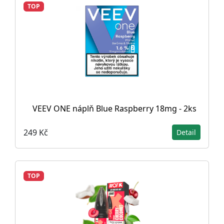
TOP
VEEV ONE náplň Blue Raspberry 18mg - 2ks
249 Kč
Detail
TOP