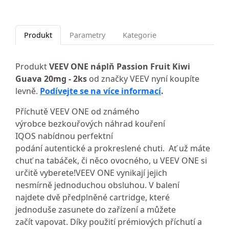
Produkt
Parametry
Kategorie
Produkt
VEEV ONE náplň Passion Fruit Kiwi
Guava 20mg - 2ks
od značky VEEV nyní koupíte
levně.
Podívejte se na více informací
.
Příchutě VEEV ONE od známého
výrobce bezkouřových náhrad kouření
IQOS nabídnou perfektní
podání autentické a prokreslené chuti. Ať už máte
chuť na tabáček, či něco ovocného, u VEEV ONE si
určitě vyberete!VEEV ONE vynikají jejich
nesmírně jednoduchou obsluhou. V balení
najdete dvě předplněné cartridge, které
jednoduše zasunete do zařízení a můžete
začít vapovat. Díky použití prémiových příchutí a