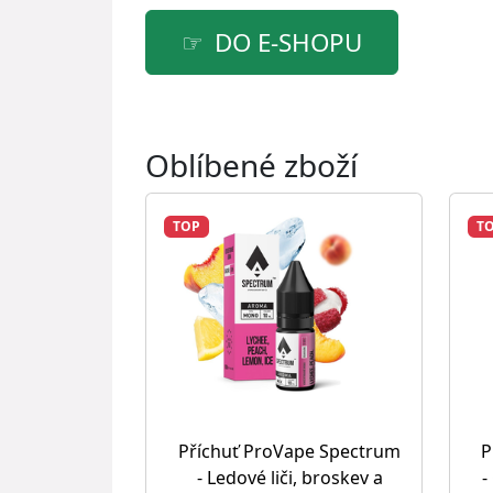
DO E-SHOPU
Oblíbené zboží
TOP
T
Příchuť ProVape Spectrum
P
- Ledové liči, broskev a
-