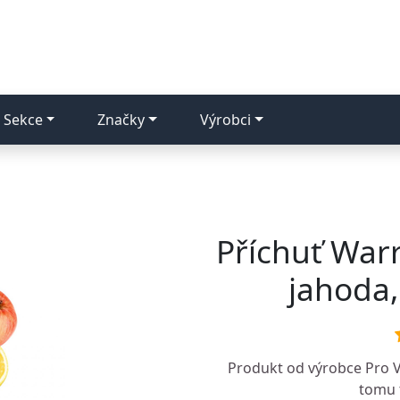
Sekce
Značky
Výrobci
Příchuť Warri
jahoda,
Produkt od výrobce
Pro 
tomu t