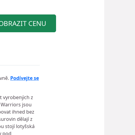
OBRAZIT CENU
evně.
Podívejte se
at vyrobených z
 Warriors jsou
povat ihned bez
urovin dělají z
u stojí lotyšská
y pod