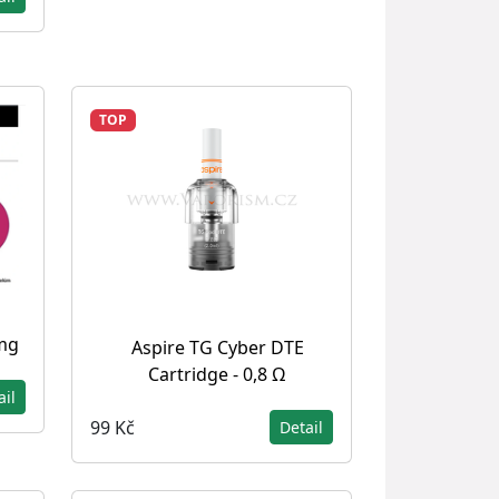
TOP
 mg
Aspire TG Cyber DTE
Cartridge - 0,8 Ω
ail
99 Kč
Detail