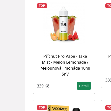
TOP
T
Příchuť Pro Vape - Take
P
Mist - Melon Lemonade /
Melounová limonáda 10ml
SnV
33
339 Kč
Detail
TOP
T