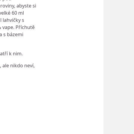
roviny, abyste si
velké 60 ml
 lahvičky s
& vape. Příchutě
a s bázemi
tří k nim.
, ale nikdo neví,