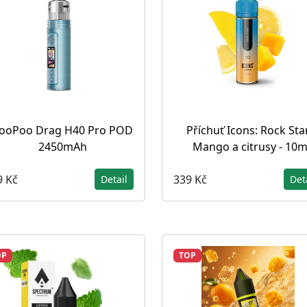
ooPoo Drag H40 Pro POD
Příchuť Icons: Rock Star
2450mAh
Mango a citrusy - 10m
9 Kč
339 Kč
Detail
Det
OP
TOP