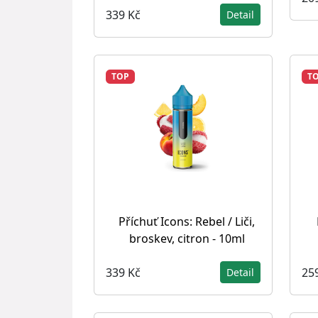
339 Kč
Detail
TOP
T
Příchuť Icons: Rebel / Liči,
broskev, citron - 10ml
339 Kč
25
Detail