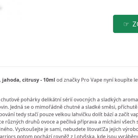
Z
, jahoda, citrusy - 10ml
od značky Pro Vape nyní koupíte l
 chuťové pohárky delikátní sérií ovocných a sladkých arom
rovin. Jedná se o mimořádně chutné a sladké směsi, příchutě
ání tedy stačí pouze velkou lahvičku dolít bází a začít va
e různých druhů ovoce a pečlivá příprava a míchání všech s
ho. Vyzkoušejte je sami, nebudete litovat!Za jejich výrobo
rriors potom pochází rovněž z Lotyšska, kde jsou vyráběn