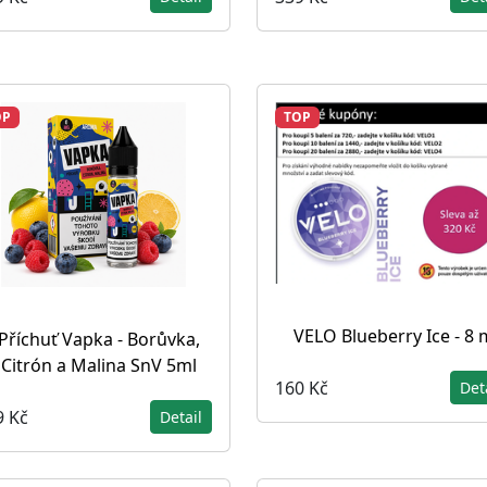
OP
TOP
VELO Blueberry Ice - 8
Příchuť Vapka - Borůvka,
Citrón a Malina SnV 5ml
160 Kč
Det
9 Kč
Detail