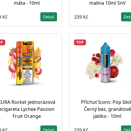
máta - 10ml
malina 10ml SnV
9 Kč
339 Kč
Detail
Det
OP
TOP
KURA Rocket jednorázová
Příchuť Icons: Pop Idol
ecigareta Lychee Passion
Černý bez, granátové
Fruit Orange
jablko - 10ml
9 Kč
339 Kč
Detail
Det