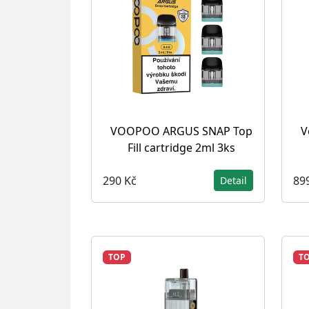
VOOPOO ARGUS SNAP Top
V
Fill cartridge 2ml 3ks
290 Kč
89
Detail
TOP
T