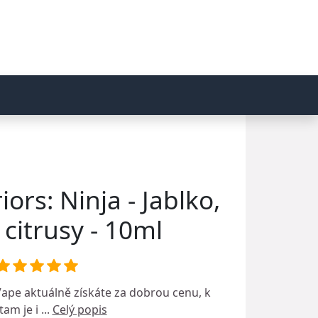
ors: Ninja - Jablko,
 citrusy - 10ml
Vape
aktuálně získáte za dobrou cenu, k
am je i ...
Celý popis