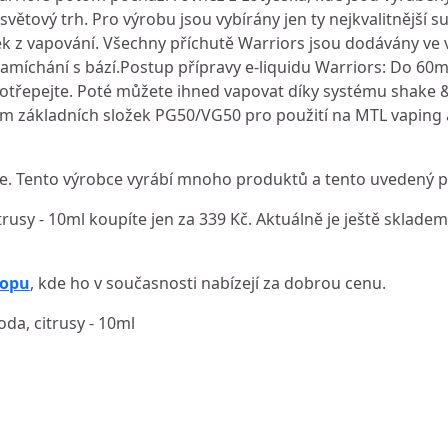
větový trh. Pro výrobu jsou vybírány jen ty nejkvalitnější su
k z vapování. Všechny příchutě Warriors jsou dodávány ve 
namíchání s bází.Postup přípravy e-liquidu Warriors: Do 60ml
protřepejte. Poté můžete ihned vapovat díky systému shake 
 základních složek PG50/VG50 pro použití na MTL vaping 
. Tento výrobce vyrábí mnoho produktů a tento uvedený pa
itrusy - 10ml koupíte jen za 339 Kč. Aktuálně je ještě skladem
hopu
, kde ho v současnosti nabízejí za dobrou cenu.
hoda, citrusy - 10ml