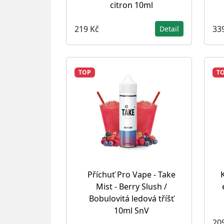
citron 10ml
219 Kč
33
Detail
TOP
T
Příchuť Pro Vape - Take
Mist - Berry Slush /
Bobulovitá ledová tříšť
10ml SnV
20