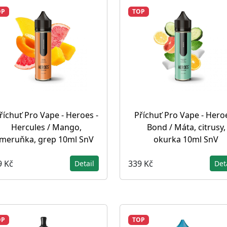
OP
TOP
říchuť Pro Vape - Heroes -
Příchuť Pro Vape - Heroe
Hercules / Mango,
Bond / Máta, citrusy,
meruňka, grep 10ml SnV
okurka 10ml SnV
9 Kč
339 Kč
Detail
Det
OP
TOP