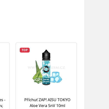
TOP
s -
Příchuť ZAP! AISU TOKYO
v,
Aloe Vera SnV 10ml