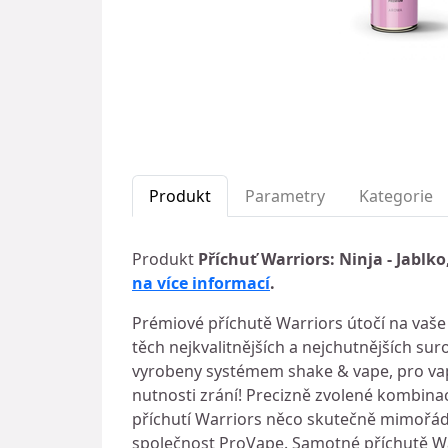
Produkt
Parametry
Kategorie
Produkt
Příchuť Warriors: Ninja - Jablko
na více informací
.
Prémiové příchutě Warriors útočí na vaše
těch nejkvalitnějších a nejchutnějších su
vyrobeny systémem shake & vape, pro vapov
nutnosti zrání! Precizně zvolené kombinac
příchutí Warriors něco skutečně mimořádné
společnost ProVape. Samotné příchutě Wa