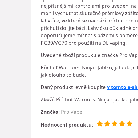
nejpřísnějšími kontrolami pro uvedení na s
mohli vychutnat skutečně prémiový zážite
lahvičce, ve které se nachází příchuť pro 
příchutí dolijte bázi. Lahvičku důkladně 
doporučujeme míchat s bázemi s poměrem
PG30/VG70 pro použití na DL vaping.
Uvedené zboží produkuje značka Pro Vape
Příchuť Warriors: Ninja - Jablko, jahoda, c
jak dlouho to bude.
Daný produkt levně koupíte
v tomto e-s
Zboží
: Příchuť Warriors: Ninja - Jablko, ja
Značka
:
Pro Vape
Hodnocení produktu
: