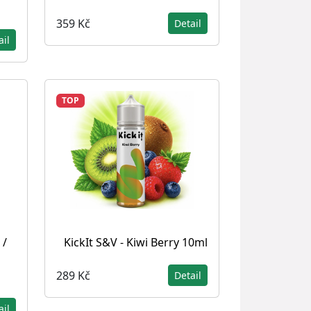
359 Kč
Detail
ail
TOP
 /
KickIt S&V - Kiwi Berry 10ml
289 Kč
Detail
ail