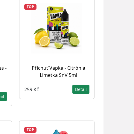
TOP
s -
Příchuť Vapka - Citrón a
Limetka SnV 5ml
259 Kč
Detail
ail
TOP