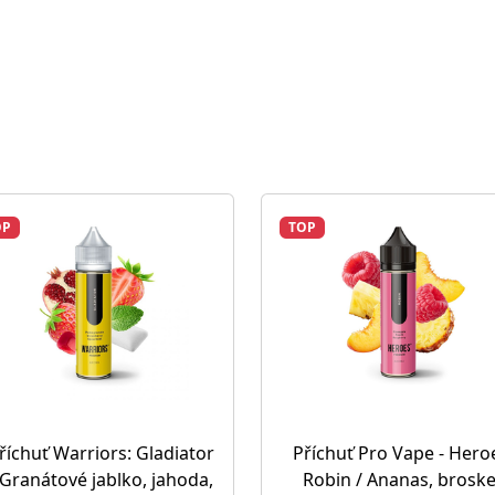
OP
TOP
říchuť Warriors: Gladiator
Příchuť Pro Vape - Heroe
 Granátové jablko, jahoda,
Robin / Ananas, broske