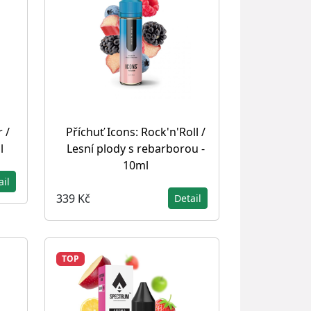
 /
Příchuť Icons: Rock'n'Roll /
l
Lesní plody s rebarborou -
10ml
ail
339 Kč
Detail
TOP