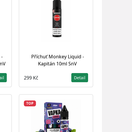
 -
Příchuť Monkey Liquid -
SnV
Kapitán 10ml SnV
299 Kč
ail
Detail
TOP