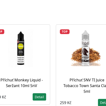
OP
TOP
Příchuť Monkey Liquid -
Příchuť SNV TI Juice
Seržant 10ml SnV
Tobacco Town Santa Cl
5ml
9 Kč
Detail
259 Kč
Det