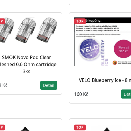
OP
TOP
SMOK Novo Pod Clear
eshed 0,6 Ohm cartridge
3ks
VELO Blueberry Ice - 8
9 Kč
Detail
160 Kč
Det
OP
TOP