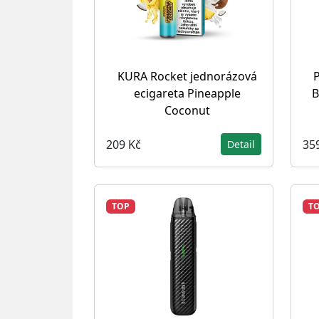
KURA Rocket jednorázová
P
ecigareta Pineapple
B
Coconut
209 Kč
35
Detail
TOP
T