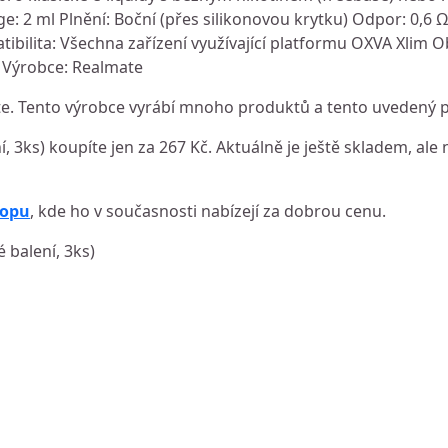
e: 2 ml Plnění: Boční (přes silikonovou krytku) Odpor: 0,6 
tibilita: Všechna zařízení využívající platformu OXVA Xlim O
) Výrobce: Realmate
. Tento výrobce vyrábí mnoho produktů a tento uvedený pa
í, 3ks) koupíte jen za 267 Kč. Aktuálně je ještě skladem, ale 
hopu
, kde ho v současnosti nabízejí za dobrou cenu.
é balení, 3ks)