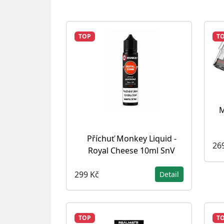
TOP
T
M
Příchuť Monkey Liquid -
26
Royal Cheese 10ml SnV
299 Kč
Detail
TOP
T