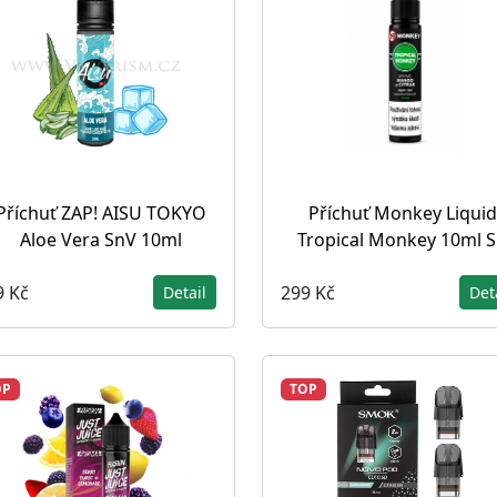
Příchuť ZAP! AISU TOKYO
Příchuť Monkey Liquid
Aloe Vera SnV 10ml
Tropical Monkey 10ml 
9 Kč
299 Kč
Detail
Det
OP
TOP