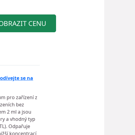
OBRAZIT CENU
odívejte se na
ům pro zařízení z
ízeních bez
em 2 ml a jsou
ry a vhodný typ
MTL). Odpařuje
nižší koncentrací