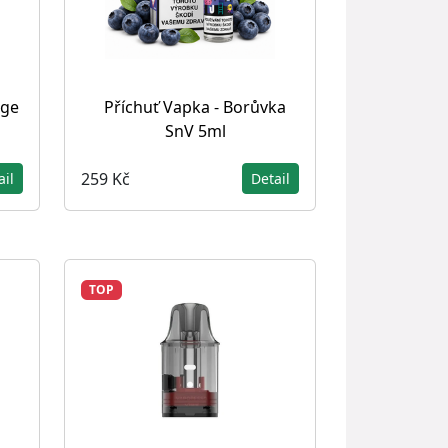
dge
Příchuť Vapka - Borůvka
SnV 5ml
259 Kč
ail
Detail
TOP