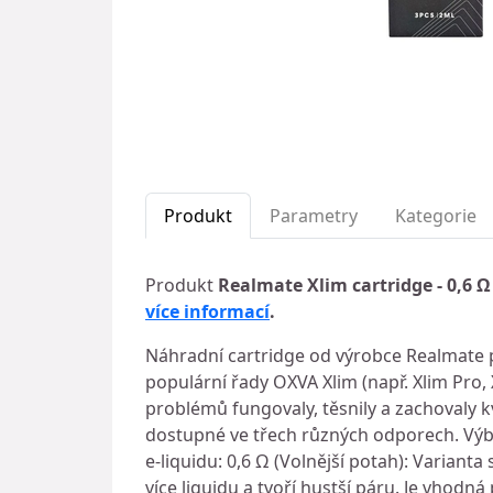
Produkt
Parametry
Kategorie
Produkt
Realmate Xlim cartridge - 0,6 Ω 
více informací
.
Náhradní cartridge od výrobce Realmate p
populární řady OXVA Xlim (např. Xlim Pro, X
problémů fungovaly, těsnily a zachovaly kv
dostupné ve třech různých odporech. Výb
e-liquidu: 0,6 Ω (Volnější potah): Variant
více liquidu a tvoří hustší páru. Je vhodn