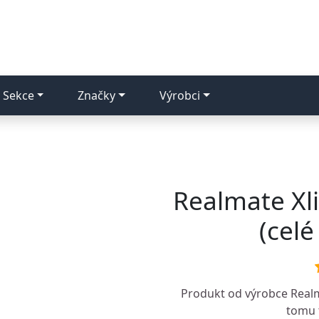
Sekce
Značky
Výrobci
Realmate Xli
(celé
Produkt od výrobce
Real
tomu t