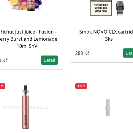
říchuť Just Juice - Fusion -
Smok NOVO CLX cartri
erry Burst and Lemonade
3ks
10ml SnV
289 Kč
Det
9 Kč
Detail
OP
TOP