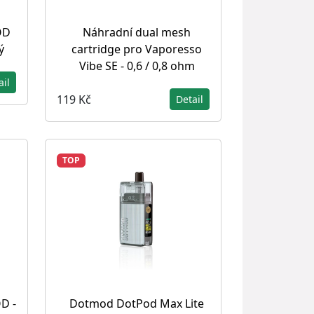
OD
Náhradní dual mesh
ý
cartridge pro Vaporesso
Vibe SE - 0,6 / 0,8 ohm
ail
119 Kč
Detail
TOP
D -
Dotmod DotPod Max Lite