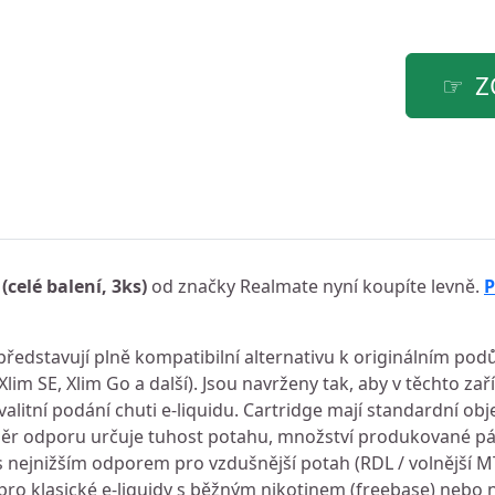
Z
(celé balení, 3ks)
od značky Realmate nyní koupíte levně.
P
ředstavují plně kompatibilní alternativu k originálním pod
lim SE, Xlim Go a další). Jsou navrženy tak, aby v těchto zař
alitní podání chuti e-liquidu. Cartridge mají standardní obj
ěr odporu určuje tuhost potahu, množství produkované pá
a s nejnižším odporem pro vzdušnější potah (RDL / volnější 
á pro klasické e-liquidy s běžným nikotinem (freebase) nebo 