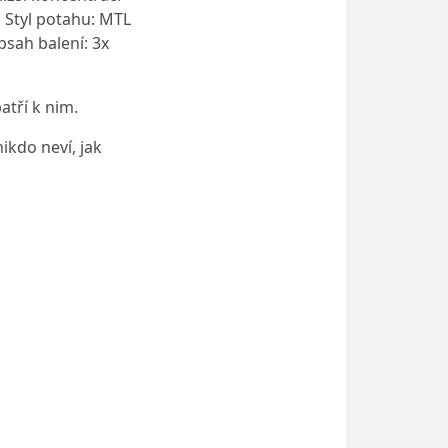
Ω Styl potahu: MTL
bsah balení: 3x
tří k nim.
nikdo neví, jak