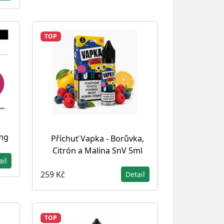
TOP
 mg
Příchuť Vapka - Borůvka,
Citrón a Malina SnV 5ml
ail
259 Kč
Detail
TOP