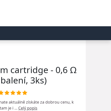
m cartridge - 0,6 Ω
 balení, 3ks)
mate
aktuálně získáte za dobrou cenu, k
am je i ...
Celý popis