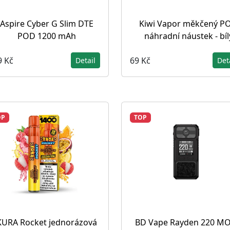
Aspire Cyber G Slim DTE
Kiwi Vapor měkčený P
POD 1200 mAh
náhradní náustek - bíl
9 Kč
69 Kč
Detail
Det
OP
TOP
KURA Rocket jednorázová
BD Vape Rayden 220 MO