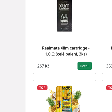
Realmate Xlim cartridge -
1,0 Ω (celé balení, 3ks)
267 Kč
35
Detail
TOP
T